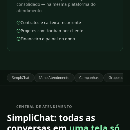
consolidado — na mesma plataforma do
atendimento.
Contratos e carteira recorrente
Projetos com kanban por cliente
Financeiro e painel do dono
SimpliChat
IA no Atendimento
Campanhas
Grupos de W
CENTRAL DE ATENDIMENTO
SimpliChat: todas as
conversas em
uma tela só